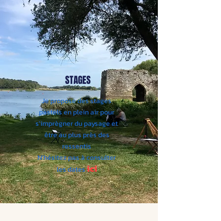
STAGES
Je propose des stages
pastels en plein air pour
s'imprègner du paysage et
être au plus près des
ressentis
N'hésitez pas à consulter
ici
les dates