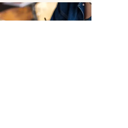
COURS HEBDOMADAIRES
Pour le planning des cours
ici
hebdomadaires c'est